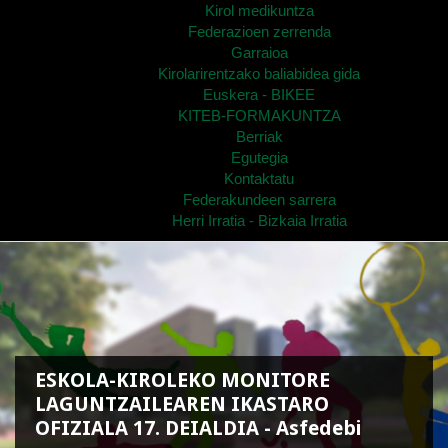
Kirol medikuntza
Federazioen zerrenda
Garraioa
Kirolarirentzako baliabidea gida
Euskera - BIKEE
KITEB-FORMAKUNTZA
Berriak
Egutegia
Kontaktatu
Federakundeen sarrera
Herri Irratia - Bizkaia Irratia
ESKOLA-KIROLEKO MONITORE
LAGUNTZAILEAREN IKASTARO
OFIZIALA 17. DEIALDIA - Asfedebi