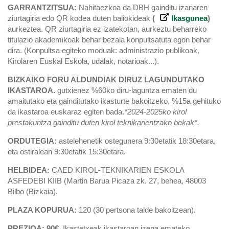
GARRANTZITSUA:
Nahitaezkoa da DBH gainditu izanaren
ziurtagiria edo QR kodea duten baliokideak
(
Ikasgunea
)
aurkeztea. QR ziurtagiria ez izatekotan, aurkeztu beharreko
titulazio akademikoak behar bezala konpultsatuta egon behar
dira. (Konpultsa egiteko moduak: administrazio publikoak,
Kirolaren Euskal Eskola, udalak, notarioak...).
BIZKAIKO FORU ALDUNDIAK DIRUZ LAGUNDUTAKO
IKASTAROA.
gutxienez %60ko diru-laguntza ematen du
amaitutako eta gainditutako ikasturte bakoitzeko, %15a gehituko
da ikastaroa euskaraz egiten bada.
*
2024-2025ko kirol
prestakuntza gainditu duten kirol teknikarientzako bekak*.
ORDUTEGIA:
astelehenetik ostegunera 9:30etatik 18:30etara,
eta ostiralean 9:30etatik 15:30etara.
HELBIDEA:
CAED KIROL-TEKNIKARIEN ESKOLA
ASFEDEBI KIIB (Martin Barua Picaza zk. 27, behea, 48003
Bilbo (Bizkaia).
PLAZA KOPURUA:
120 (30 pertsona talde bakoitzean).
PREZIOA: 90€.
Ikastetxeak ikastaroan izena emateko