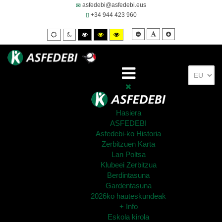
asfedebi@asfedebi.eus
+34 944 423 960
Smaller
Default
Larger
Default
Night
High
High
High
font
font
font
mode
mode
contrast
contrast
contrast
black/white
black/yellow
yellow/black
mode.
mode.
mode.
Hasiera
ASFEDEBI
Asfedebi-ko Historia
Zerbitzuen Karta
Lan Poltsa
Klubeei Zerbitzua
Berdintasuna
Gardentasuna
2026ko hauteskundeak
+ Info
Eskola kirola