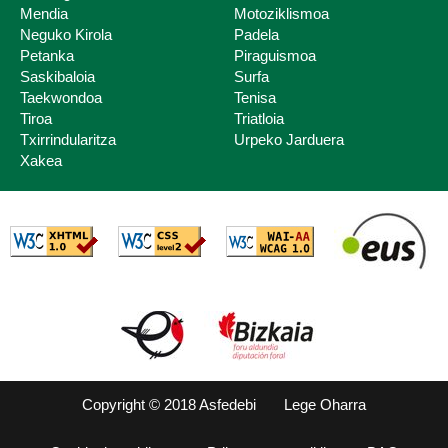
Mendia
Motoziklismoa
Neguko Kirola
Padela
Petanka
Piraguismoa
Saskibaloia
Surfa
Taekwondoa
Tenisa
Tiroa
Triatloia
Txirrindularitza
Urpeko Jarduera
Xakea
Copyright © 2018 Asfedebi
Lege Oharra