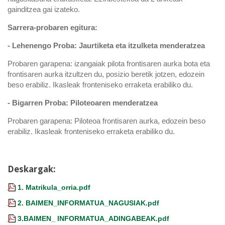
gainditzea gai izateko.
Sarrera-probaren egitura:
- Lehenengo Proba: Jaurtiketa eta itzulketa menderatzea
Probaren garapena: izangaiak pilota frontisaren aurka bota eta
frontisaren aurka itzultzen du, posizio beretik jotzen, edozein
beso erabiliz. Ikasleak fronteniseko erraketa erabiliko du.
- Bigarren Proba: Piloteoaren menderatzea
Probaren garapena: Piloteoa frontisaren aurka, edozein beso
erabiliz. Ikasleak fronteniseko erraketa erabiliko du.
Deskargak:
1. Matrikula_orria.pdf
2. BAIMEN_INFORMATUA_NAGUSIAK.pdf
3.BAIMEN_ INFORMATUA_ADINGABEAK.pdf