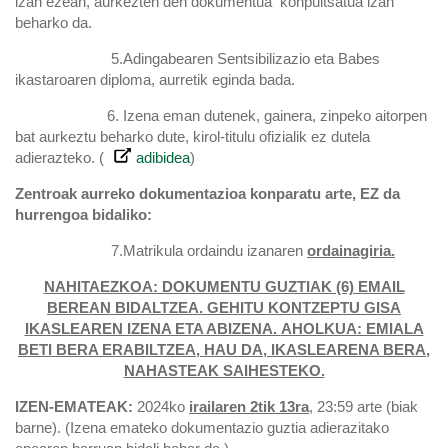
izan ezean, aurkezten den dokumentua konpultsatua izan
beharko da.
5.Adingabearen Sentsibilizazio eta Babes
ikastaroaren diploma, aurretik eginda bada.
6.
Izena eman dutenek, gainera, zinpeko aitorpen
bat aurkeztu beharko dute, kirol-titulu ofizialik ez dutela
adierazteko. (
adibidea
)
Zentroak aurreko dokumentazioa konparatu arte, EZ da
hurrengoa bidaliko:
7.Matrikula ordaindu izanaren
ordainagiria.
NAHITAEZKOA: DOKUMENTU GUZTIAK (6) EMAIL
BEREAN BIDALTZEA. GEHITU KONTZEPTU GISA
IKASLEAREN IZENA ETA ABIZENA.
AHOLKUA: EMIALA
BETI BERA ERABILTZEA, HAU DA, IKASLEARENA BERA,
NAHASTEAK SAIHESTEKO.
IZEN-EMATEAK:
2024ko
irailaren 2tik 13ra
, 23:59 arte (biak
barne). (Izena emateko dokumentazio guztia adierazitako