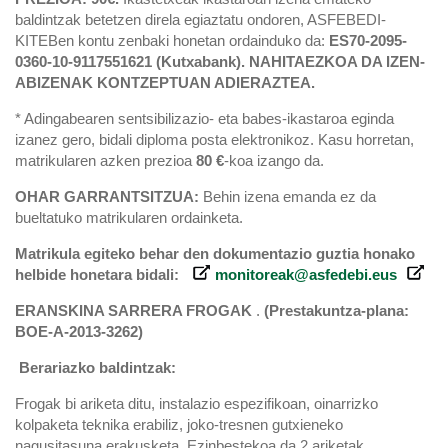
baldintzak betetzen direla egiaztatu ondoren, ASFEBEDI-
KITEBen kontu zenbaki honetan ordainduko da:
ES70-2095-
0360-10-9117551621 (Kutxabank). NAHITAEZKOA DA IZEN-
ABIZENAK KONTZEPTUAN ADIERAZTEA.
* Adingabearen sentsibilizazio- eta babes-ikastaroa eginda
izanez gero, bidali diploma posta elektronikoz. Kasu horretan,
matrikularen azken prezioa
80 €
-koa izango da.
OHAR GARRANTSITZUA:
Behin izena emanda ez da
bueltatuko matrikularen ordainketa.
Matrikula egiteko behar den dokumentazio guztia honako
helbide honetara bidali:
monitoreak@asfedebi.eus
ERANSKINA SARRERA FROGAK
.
(Prestakuntza-plana:
BOE-A-2013-3262)
Berariazko baldintzak:
Frogak bi ariketa ditu, instalazio espezifikoan, oinarrizko
kolpaketa teknika erabiliz, joko-tresnen gutxieneko
nagusitasuna erakusketa. Ezinbestekoa da 2 ariketak