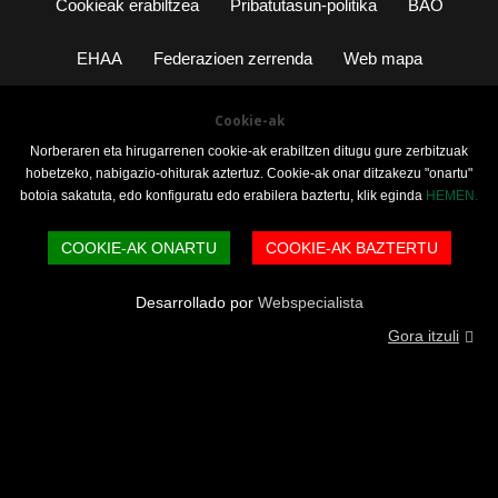
Cookieak erabiltzea
Pribatutasun-politika
BAO
EHAA
Federazioen zerrenda
Web mapa
Cookie-ak
Norberaren eta hirugarrenen cookie-ak erabiltzen ditugu gure zerbitzuak
hobetzeko, nabigazio-ohiturak aztertuz. Cookie-ak onar ditzakezu "onartu"
botoia sakatuta, edo konfiguratu edo erabilera baztertu, klik eginda
HEMEN.
COOKIE-AK ONARTU
COOKIE-AK BAZTERTU
Desarrollado por
Webspecialista
Gora itzuli