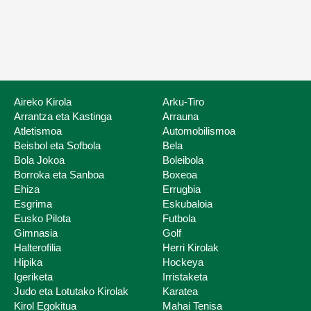
Gure zerbitzuak
Federazioen z
Aireko Kirola
Arku-Tiro
Arrantza eta Kastinga
Arrauna
Atletismoa
Automobilismoa
Beisbol eta Sofbola
Bela
Bola Jokoa
Boleibola
Borroka eta Sanboa
Boxeoa
Ehiza
Errugbia
Esgrima
Eskubaloia
Eskola kirola
Eusko Pilota
Futbola
Gimnasia
Golf
Halterofilia
Herri Kirolak
Hipika
Hockeya
Igeriketa
Irristaketa
Judo eta Lotutako Kirolak
Karatea
Kirol Egokitua
Mahai Tenisa