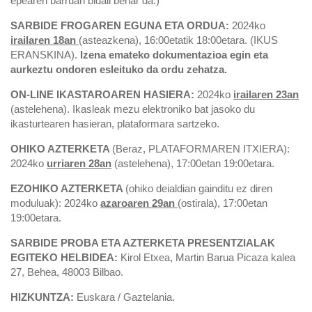
epearen barruan bidali behar da.)
SARBIDE FROGAREN EGUNA ETA ORDUA:
2024ko
irailaren 18an
(asteazkena), 16:00etatik 18:00etara. (IKUS
ERANSKINA).
Izena emateko dokumentazioa egin eta
aurkeztu ondoren esleituko da ordu zehatza.
ON-LINE IKASTAROAREN HASIERA:
2024ko
irailaren 23an
(astelehena). Ikasleak mezu elektroniko bat jasoko du
ikasturtearen hasieran, plataformara sartzeko.
OHIKO AZTERKETA
(Beraz, PLATAFORMAREN ITXIERA):
2024ko
urriaren 28an
(astelehena), 17:00etan 19:00etara.
EZOHIKO AZTERKETA
(ohiko deialdian gainditu ez diren
moduluak): 2024ko
azaroaren 29an
(ostirala), 17:00etan
19:00etara.
SARBIDE PROBA ETA AZTERKETA PRESENTZIALAK
EGITEKO HELBIDEA:
Kirol Etxea, Martin Barua Picaza kalea
27, Behea, 48003 Bilbao.
HIZKUNTZA:
Euskara / Gaztelania.