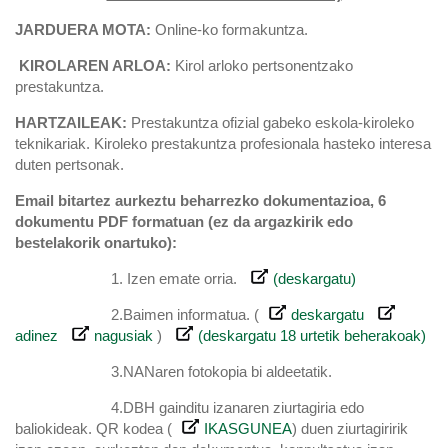
JARDUERA MOTA:
Online-ko formakuntza.
KIROLAREN ARLOA:
Kirol arloko pertsonentzako
prestakuntza.
HARTZAILEAK:
Prestakuntza ofizial gabeko eskola-kiroleko
teknikariak. Kiroleko prestakuntza profesionala hasteko interesa
duten pertsonak.
Email bitartez aurkeztu beharrezko dokumentazioa, 6
dokumentu PDF formatuan (ez da argazkirik edo
bestelakorik onartuko):
1. Izen emate orria.
(deskargatu)
2.Baimen informatua. (
deskargatu
adinez
nagusiak
)
(deskargatu 18 urtetik beherakoak)
3.NANaren fotokopia bi aldeetatik.
4.DBH gainditu izanaren ziurtagiria edo
baliokideak. QR kodea (
IKASGUNEA
) duen ziurtagiririk