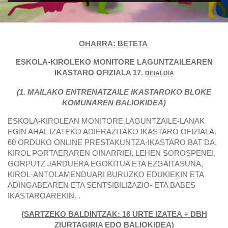
OHARRA: BETETA
ESKOLA-KIROLEKO MONITORE LAGUNTZAILEAREN
IKASTARO OFIZIALA 17.
DEIALDIA
(1. MAILAKO ENTRENATZAILE IKASTAROKO BLOKE
KOMUNAREN BALIOKIDEA)
ESKOLA-KIROLEAN MONITORE LAGUNTZAILE-LANAK
EGIN AHAL IZATEKO ADIERAZITAKO IKASTARO OFIZIALA.
60 ORDUKO ONLINE PRESTAKUNTZA-IKASTARO BAT DA,
KIROL PORTAERAREN OINARRIEI, LEHEN SOROSPENEI,
GORPUTZ JARDUERA EGOKITUA ETA EZGAITASUNA,
KIROL-ANTOLAMENDUARI BURUZKO EDUKIEKIN ETA
ADINGABEAREN ETA SENTSIBILIZAZIO- ETA BABES
IKASTAROAREKIN. .
(SARTZEKO BALDINTZAK: 16 URTE IZATEA + DBH
ZIURTAGIRIA EDO BALIOKIDEA)