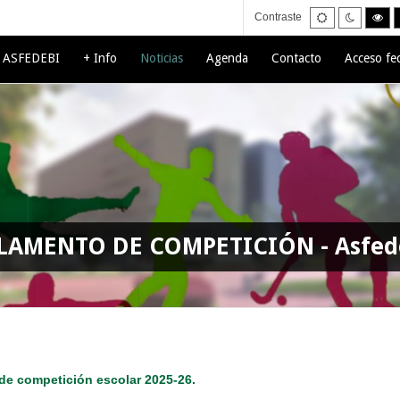
Default
Night
Hig
Contraste
mode
mode
con
bla
mo
e ASFEDEBI
+ Info
Noticias
Agenda
Contacto
Acceso fe
LAMENTO DE COMPETICIÓN - Asfed
de competición escolar 2025-26.