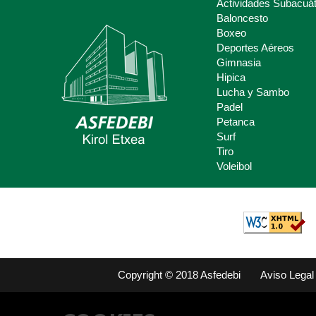
Actividades Subacuát
Baloncesto
Boxeo
Deportes Aéreos
Deporte Escolar
Gimnasia
Hipica
Claves del deporte Escolar para
Lucha y Sambo
padres y madres.
Padel
Petanca
Surf
Tiro
Voleibol
Copyright © 2018 Asfedebi
Aviso Legal