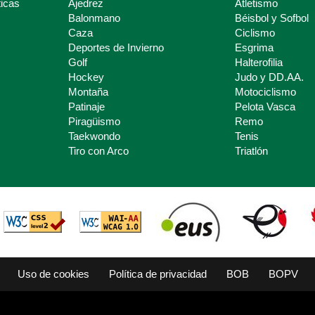
icas
Ajedrez
Atletismo
Balonmano
Béisbol y Sofbol
Caza
Ciclismo
Deportes de Invierno
Esgrima
Golf
Halterofilia
Hockey
Judo y DD.AA.
Montaña
Motociclismo
Patinaje
Pelota Vasca
Piragüismo
Remo
Taekwondo
Tenis
Tiro con Arco
Triatlón
Uso de cookies
Política de privacidad
BOB
BOPV