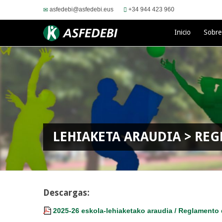
asfedebi@asfedebi.eus
+34 944 423 960
Inicio
Sobr
LEHIAKETA ARAUDIA > REG
Descargas:
2025-26 eskola-lehiaketako araudia / Reglamento 