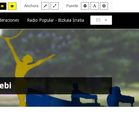
Fixed
Wide
Smaller
Default
Larger
h
High
High
Anchura
Fuente
layout
layout
font
font
font
trast
contrast
contrast
ck/white
black/yellow
yellow/black
de.
mode.
mode.
ES
deraciones
Radio Popular - Bizkaia Irratia
ebi