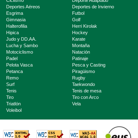
Ciclismo
Deporte Adaptado
Deportes Aéreos
Deportes de Invierno
Esgrima
Futbol
Deporte Escolar
Gimnasia
Golf
Halterofilia
Herri Kirolak
Hipica
Hockey
Judo y DD.AA.
Karate
Lucha y Sambo
Montaña
Motociclismo
Natación
Padel
Patinaje
Pelota Vasca
Pesca y Casting
Petanca
Piragüismo
Remo
Rugby
Surf
Taekwondo
Tenis
Tenis de mesa
Tiro
Tiro con Arco
Triatlón
Vela
Voleibol