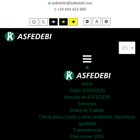
asfedebi@asfedebi.eus
+34 944 423 960
Smaller
Default
Larger
Default
Night
High
High
High
font
font
font
mode
mode
contrast
contrast
contrast
black/white
black/yellow
yellow/black
mode.
mode.
mode.
Inicio
Sobre ASFEDEBI
Historia de ASFEDEBI
Servicios
Bolsa de Trabajo
Oferta para clubes y otras entidades deportivas
Igualdad
Transparencia
Elecciones 2026