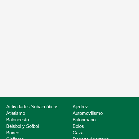
Nuestros servicios
Listado de Fed
Actividades Subacuáticas
Ajedrez
Atletismo
Automovilismo
Baloncesto
Balonmano
Béisbol y Sofbol
Bolos
Boxeo
Caza