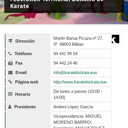
Karate
Martin Barua Picaza nº 27,
Dirección
5º. 48003 Bilbao
Teléfono
94 441 99 54
Fax
94 442 24 46
Email
info@karatebizkaia.eus
Página web
http://www.karatebizkaia.eus
De lunes a jueves (10:00 -
Horario
14:00)
Presidente
Andoni López García
Vicepresidencia: MIGUEL
MORENO BARRIO;