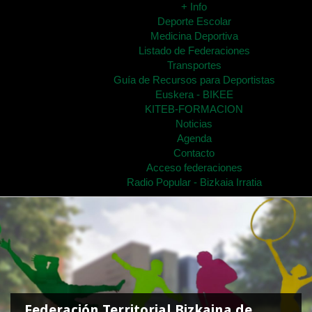
+ Info
Deporte Escolar
Medicina Deportiva
Listado de Federaciones
Transportes
Guía de Recursos para Deportistas
Euskera - BIKEE
KITEB-FORMACION
Noticias
Agenda
Contacto
Acceso federaciones
Radio Popular - Bizkaia Irratia
Federación Territorial Bizkaina de