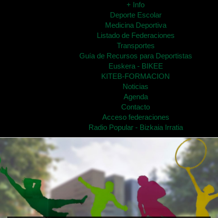
+ Info
Deporte Escolar
Medicina Deportiva
Listado de Federaciones
Transportes
Guía de Recursos para Deportistas
Euskera - BIKEE
KITEB-FORMACION
Noticias
Agenda
Contacto
Acceso federaciones
Radio Popular - Bizkaia Irratia