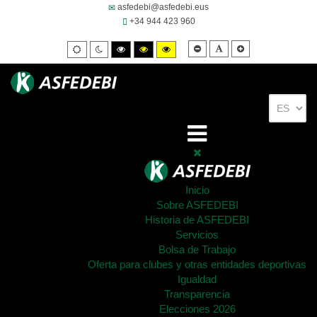
asfedebi@asfedebi.eus
+34 944 423 960
Smaller
Default
Larger
Default
Night
High
High
High
font
font
font
mode
mode
contrast
contrast
contrast
black/white
black/yellow
yellow/black
mode.
mode.
mode.
Inicio
Sobre ASFEDEBI
Historia de ASFEDEBI
Servicios
Bolsa de Trabajo
Oferta para clubes y otras entidades deportivas
Igualdad
Transparencia
Elecciones 2026