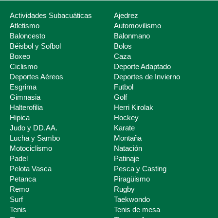
Actividades Subacuáticas
Ajedrez
Atletismo
Automovilismo
Baloncesto
Balonmano
Béisbol y Sofbol
Bolos
Boxeo
Caza
Ciclismo
Deporte Adaptado
Deportes Aéreos
Deportes de Invierno
Esgrima
Futbol
Deporte Escolar
Gimnasia
Golf
Halterofilia
Herri Kirolak
Hipica
Hockey
Judo y DD.AA.
Karate
Lucha y Sambo
Montaña
Motociclismo
Natación
Padel
Patinaje
Pelota Vasca
Pesca y Casting
Petanca
Piragüismo
Remo
Rugby
Surf
Taekwondo
Tenis
Tenis de mesa