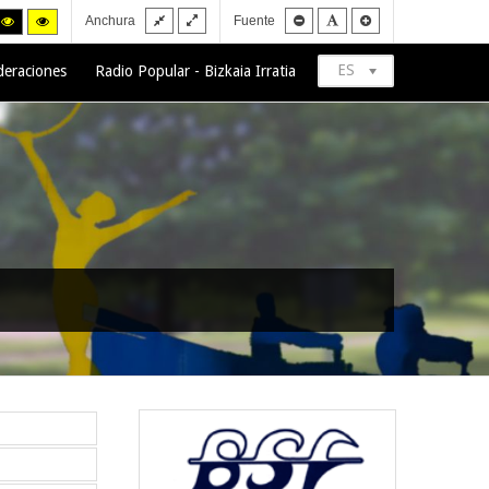
Fixed
Wide
Smaller
Default
Larger
h
High
High
Anchura
Fuente
layout
layout
font
font
font
trast
contrast
contrast
ck/white
black/yellow
yellow/black
de.
mode.
mode.
ES
deraciones
Radio Popular - Bizkaia Irratia