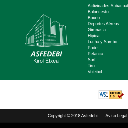
Actividades Subacuát
Baloncesto
Boxeo
Deportes Aéreos
Deporte Escolar
Gimnasia
Hipica
Claves del deporte Escolar para
Lucha y Sambo
padres y madres.
Padel
Petanca
Surf
Tiro
Voleibol
Copyright © 2018 Asfedebi
Aviso Legal