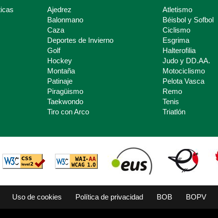
icas
Ajedrez
Atletismo
Balonmano
Béisbol y Sofbol
Caza
Ciclismo
Deportes de Invierno
Esgrima
Golf
Halterofilia
Hockey
Judo y DD.AA.
Montaña
Motociclismo
Patinaje
Pelota Vasca
Piragüismo
Remo
Taekwondo
Tenis
Tiro con Arco
Triatlón
Uso de cookies
Política de privacidad
BOB
BOPV