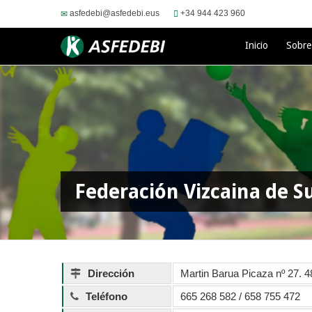
asfedebi@asfedebi.eus
+34 944 423 960
Inicio
Sobr
Federación Vizcaina de S
Dirección
Martin Barua Picaza nº 27. 4
Teléfono
665 268 582 / 658 755 472