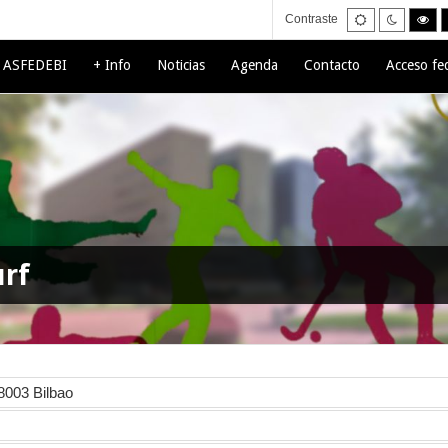
Default
Night
Hig
Contraste
mode
mode
con
bla
mo
e ASFEDEBI
+ Info
Noticias
Agenda
Contacto
Acceso fe
urf
8003 Bilbao