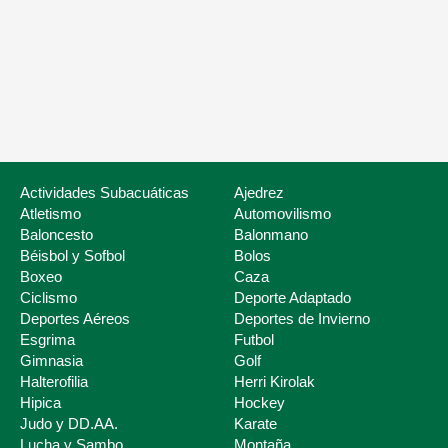
Nuestros servicios
Listado de Fed
Actividades Subacuáticas
Ajedrez
Atletismo
Automovilismo
Baloncesto
Balonmano
Béisbol y Sofbol
Bolos
Boxeo
Caza
Ciclismo
Deporte Adaptado
Deportes Aéreos
Deportes de Invierno
Esgrima
Futbol
Deporte Escolar
Gimnasia
Golf
Halterofilia
Herri Kirolak
Hipica
Hockey
Judo y DD.AA.
Karate
Lucha y Sambo
Montaña