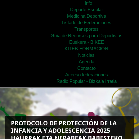
+ Info
Deporte Escolar
Medicina Deportiva
Listado de Federaciones
Transportes
Guía de Recursos para Deportistas
Euskera - BIKEE
KITEB-FORMACION
Noticias
Agenda
Contacto
Acceso federaciones
Radio Popular - Bizkaia Irratia
PROTOCOLO DE PROTECCIÓN DE LA
INFANCIA Y ADOLESCENCIA 2025
HAURRAK ETA NERABEAK BABESTEKO