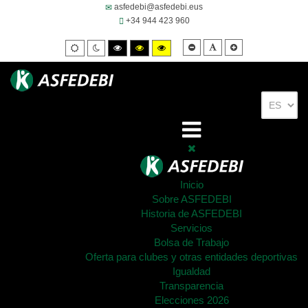
asfedebi@asfedebi.eus
+34 944 423 960
Smaller
Default
Larger
Default
Night
High
High
High
font
font
font
mode
mode
contrast
contrast
contrast
black/white
black/yellow
yellow/black
mode.
mode.
mode.
Inicio
Sobre ASFEDEBI
Historia de ASFEDEBI
Servicios
Bolsa de Trabajo
Oferta para clubes y otras entidades deportivas
Igualdad
Transparencia
Elecciones 2026