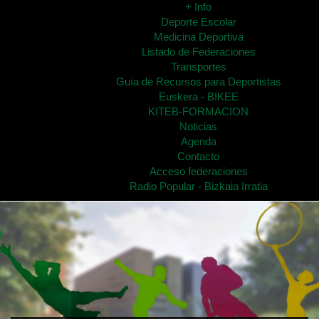
+ Info
Deporte Escolar
Medicina Deportiva
Listado de Federaciones
Transportes
Guía de Recursos para Deportistas
Euskera - BIKEE
KITEB-FORMACION
Noticias
Agenda
Contacto
Acceso federaciones
Radio Popular - Bizkaia Irratia