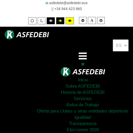
asfedebi@asfedebi.eus
+34 944 423 960
Smaller
Default
Larger
Default
Night
High
High
High
font
font
font
mode
mode
contrast
contrast
contrast
black/white
black/yellow
yellow/black
mode.
mode.
mode.
Inicio
Sobre ASFEDEBI
Historia de ASFEDEBI
Servicios
Bolsa de Trabajo
Oferta para clubes y otras entidades deportivas
Igualdad
Transparencia
Elecciones 2026