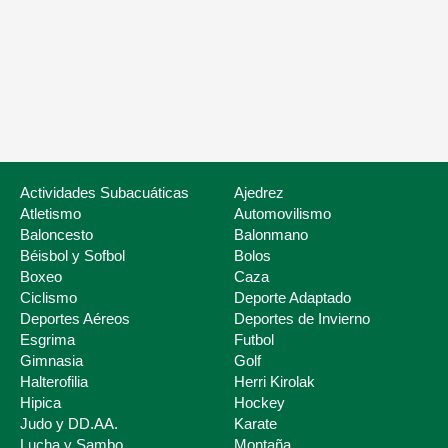
Nuestros servicios
Listado de Fed
Actividades Subacuáticas
Ajedrez
Atletismo
Automovilismo
Baloncesto
Balonmano
Béisbol y Sofbol
Bolos
Boxeo
Caza
Ciclismo
Deporte Adaptado
Deportes Aéreos
Deportes de Invierno
Esgrima
Futbol
Deporte Escolar
Gimnasia
Golf
Halterofilia
Herri Kirolak
Hipica
Hockey
Judo y DD.AA.
Karate
Lucha y Sambo
Montaña