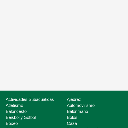
Nuestros servicios
Listado de Fed
Actividades Subacuáticas
Ajedrez
Atletismo
Automovilismo
Baloncesto
Balonmano
Béisbol y Sofbol
Bolos
Boxeo
Caza