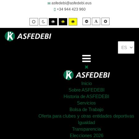
asfedebi@asfedebi.eus
+34 944 423 960
Smaller
Default
Larger
Default
Night
High
High
High
font
font
font
mode
mode
contrast
contrast
contrast
black/white
black/yellow
yellow/black
mode.
mode.
mode.
Inicio
Sobre ASFEDEBI
Historia de ASFEDEBI
Servicios
Bolsa de Trabajo
Oferta para clubes y otras entidades deportivas
Igualdad
Transparencia
Elecciones 2026