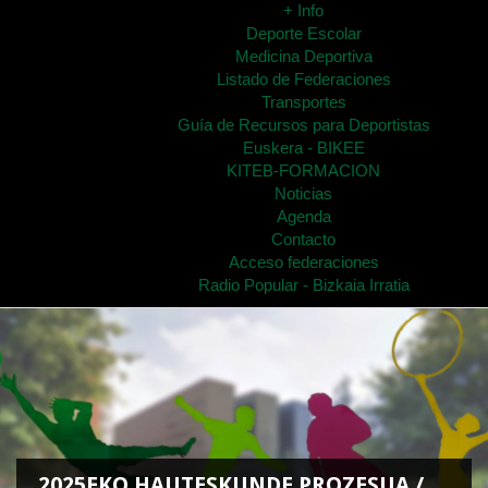
+ Info
Deporte Escolar
Medicina Deportiva
Listado de Federaciones
Transportes
Guía de Recursos para Deportistas
Euskera - BIKEE
KITEB-FORMACION
Noticias
Agenda
Contacto
Acceso federaciones
Radio Popular - Bizkaia Irratia
2025EKO HAUTESKUNDE PROZESUA /