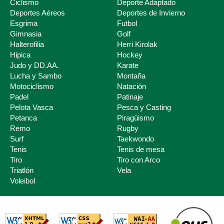
Ciclismo
Deporte Adaptado
Deportes Aéreos
Deportes de Invierno
Esgrima
Futbol
Deporte Escolar
Gimnasia
Golf
Halterofilia
Herri Kirolak
Hipica
Hockey
Judo y DD.AA.
Karate
Lucha y Sambo
Montaña
Motociclismo
Natación
Padel
Patinaje
Pelota Vasca
Pesca y Casting
Petanca
Piragüismo
Remo
Rugby
Surf
Taekwondo
Tenis
Tenis de mesa
Tiro
Tiro con Arco
Triatlón
Vela
Voleibol