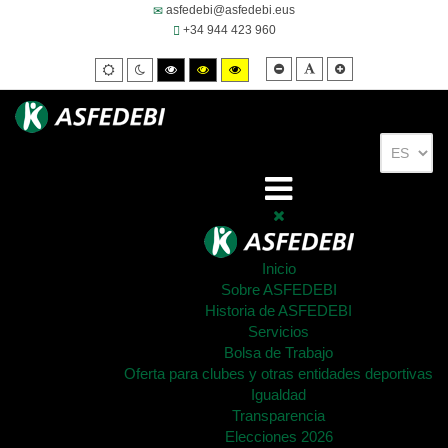
asfedebi@asfedebi.eus
+34 944 423 960
Smaller
Default
Larger
Default
Night
High
High
High
font
font
font
mode
mode
contrast
contrast
contrast
black/white
black/yellow
yellow/black
mode.
mode.
mode.
Inicio
Sobre ASFEDEBI
Historia de ASFEDEBI
Servicios
Bolsa de Trabajo
Oferta para clubes y otras entidades deportivas
Igualdad
Transparencia
Elecciones 2026