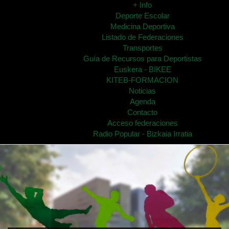
+ Info
Deporte Escolar
Medicina Deportiva
Listado de Federaciones
Transportes
Guía de Recursos para Deportistas
Euskera - BIKEE
KITEB-FORMACION
Noticias
Agenda
Contacto
Acceso federaciones
Radio Popular - Bizkaia Irratia