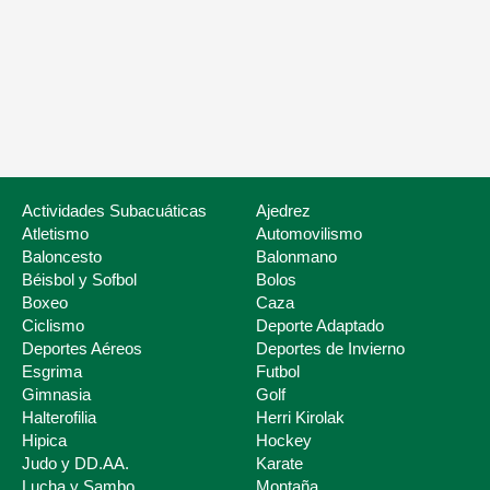
Nuestros servicios
Listado de Fed
Actividades Subacuáticas
Ajedrez
Atletismo
Automovilismo
Baloncesto
Balonmano
Béisbol y Sofbol
Bolos
Boxeo
Caza
Ciclismo
Deporte Adaptado
Deportes Aéreos
Deportes de Invierno
Esgrima
Futbol
Deporte Escolar
Gimnasia
Golf
Halterofilia
Herri Kirolak
Hipica
Hockey
Judo y DD.AA.
Karate
Lucha y Sambo
Montaña