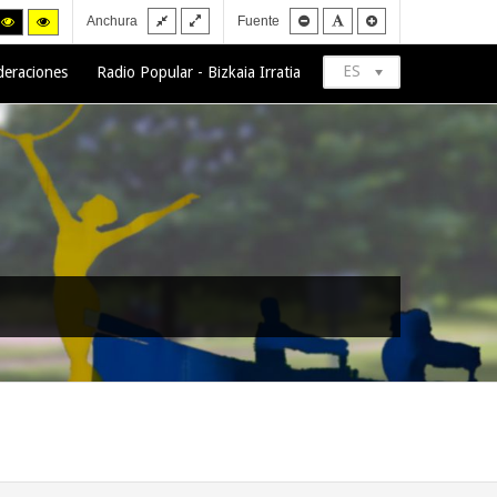
Fixed
Wide
Smaller
Default
Larger
h
High
High
Anchura
Fuente
layout
layout
font
font
font
trast
contrast
contrast
ck/white
black/yellow
yellow/black
de.
mode.
mode.
ES
deraciones
Radio Popular - Bizkaia Irratia