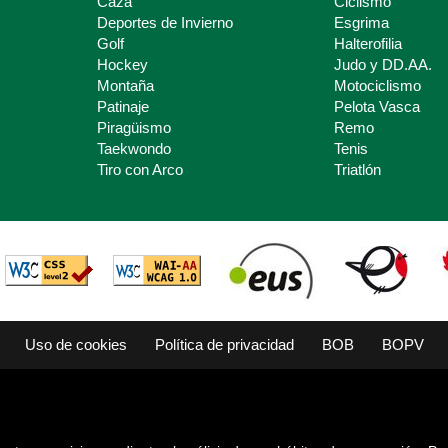
Caza
Ciclismo
Deportes de Invierno
Esgrima
Golf
Halterofilia
Hockey
Judo y DD.AA.
Montaña
Motociclismo
Patinaje
Pelota Vasca
Piragüismo
Remo
Taekwondo
Tenis
Tiro con Arco
Triatlón
Uso de cookies
Política de privacidad
BOB
BOPV