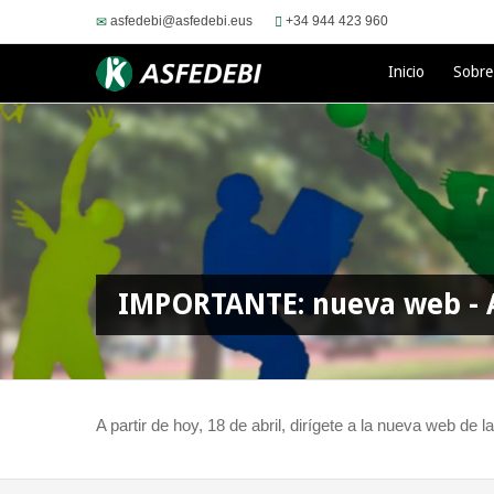
asfedebi@asfedebi.eus
+34 944 423 960
Inicio
Sobr
IMPORTANTE: nueva web - 
A partir de hoy, 18 de abril, dirígete a la nueva web de l