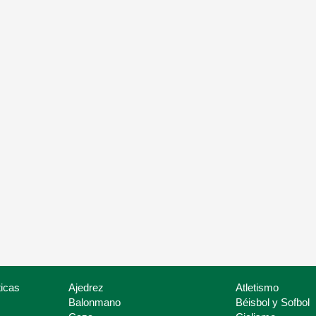
Igualdad
tado de Federaciones
Promocionar la igualad de
iación de Federaciones
género y oportunidades en
rtivas de Bizkaia
Bizkaia
icas
Ajedrez
Atletismo
Balonmano
Béisbol y Sofbol