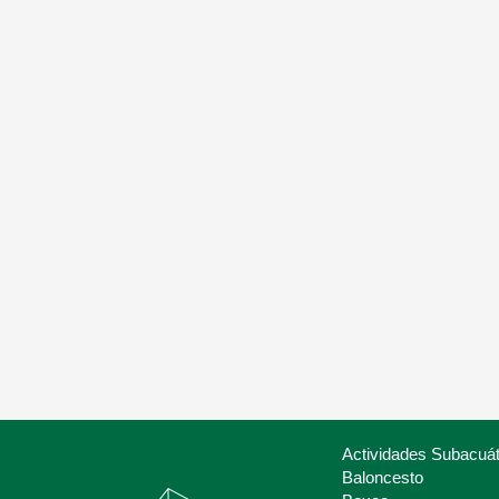
Nuestros servicios
Lis
Oferta de servicios para clubes y
Asoc
otras entidades
Depo
Actividades Subacuát
Baloncesto