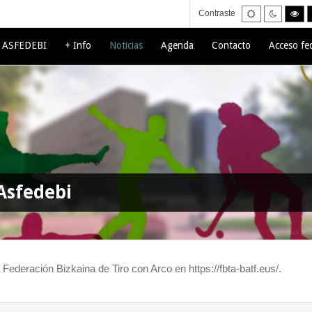
Default
Night
Hig
Contraste
mode
mode
con
bla
mo
e ASFEDEBI
+ Info
Noticias
Agenda
Contacto
Acceso fe
Asfedebi
a Federación Bizkaina de Tiro con Arco en https://fbta-batf.eus/.