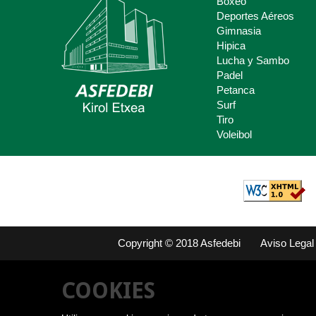
Boxeo
Deportes Aéreos
Deporte Escolar
Gimnasia
Hipica
Claves del deporte Escolar para
Lucha y Sambo
padres y madres.
Padel
Petanca
Surf
Tiro
Voleibol
Copyright © 2018 Asfedebi
Aviso Legal
COOKIES