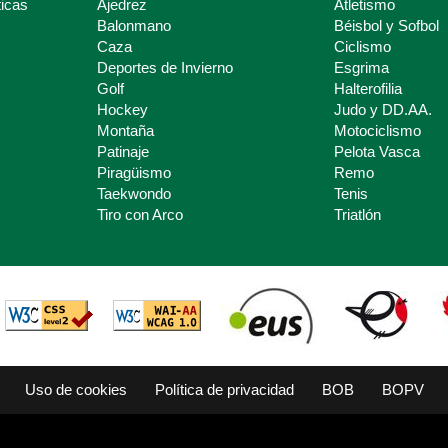
icas
Ajedrez
Atletismo
Balonmano
Béisbol y Sofbol
Caza
Ciclismo
Deportes de Invierno
Esgrima
Golf
Halterofilia
Hockey
Judo y DD.AA.
Montaña
Motociclismo
Patinaje
Pelota Vasca
Piragüismo
Remo
Taekwondo
Tenis
Tiro con Arco
Triatlón
Uso de cookies
Política de privacidad
BOB
BOPV