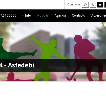
Default
Night
Hig
Contraste
mode
mode
con
bla
mo
e ASFEDEBI
+ Info
Noticias
Agenda
Contacto
Acceso fe
4 - Asfedebi