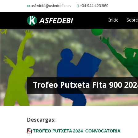
asfedebi@asfedebi.eus
+34 944 423 960
Inicio
Sobr
Trofeo Putxeta Fita 900 202
Descargas:
TROFEO PUTXETA 2024_CONVOCATORIA