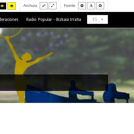
Fixed
Wide
Smaller
Default
Larger
h
High
High
Anchura
Fuente
layout
layout
font
font
font
trast
contrast
contrast
ck/white
black/yellow
yellow/black
de.
mode.
mode.
ES
deraciones
Radio Popular - Bizkaia Irratia