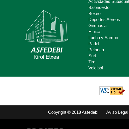
Actividades Subacuát
Baloncesto
Boxeo
Deportes Aéreos
Deporte Escolar
Gimnasia
Hipica
Claves del deporte Escolar para
Lucha y Sambo
padres y madres.
Padel
Petanca
Surf
Tiro
Voleibol
Copyright © 2018 Asfedebi
Aviso Legal