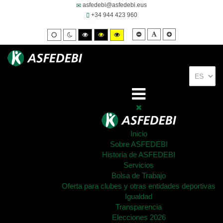
asfedebi@asfedebi.eus
+34 944 423 960
Smaller
Default
Larger
Default
Night
High
High
High
font
font
font
mode
mode
contrast
contrast
contrast
black/white
black/yellow
yellow/black
mode.
mode.
mode.
Inicio
Sobre ASFEDEBI
Historia de ASFEDEBI
Servicios
Bolsa de Trabajo
Oferta para clubes y otras entidades deportivas
Igualdad
Transparencia
Elecciones 2026