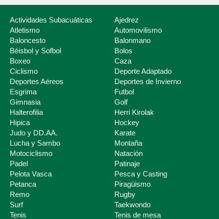
Actividades Subacuáticas
Ajedrez
Atletismo
Automovilismo
Baloncesto
Balonmano
Béisbol y Sofbol
Bolos
Boxeo
Caza
Ciclismo
Deporte Adaptado
Deportes Aéreos
Deportes de Invierno
Esgrima
Futbol
Deporte Escolar
Gimnasia
Golf
Halterofilia
Herri Kirolak
Hipica
Hockey
Judo y DD.AA.
Karate
Lucha y Sambo
Montaña
Motociclismo
Natación
Padel
Patinaje
Pelota Vasca
Pesca y Casting
Petanca
Piragüismo
Remo
Rugby
Surf
Taekwondo
Tenis
Tenis de mesa