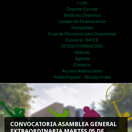
+ Info
Deporte Escolar
Medicina Deportiva
Listado de Federaciones
Transportes
Guía de Recursos para Deportistas
Euskera - BIKEE
KITEB-FORMACION
Noticias
Agenda
Contacto
Acceso federaciones
Radio Popular - Bizkaia Irratia
CONVOCATORIA ASAMBLEA GENERAL
EXTRAORDINARIA MARTES 05 DE