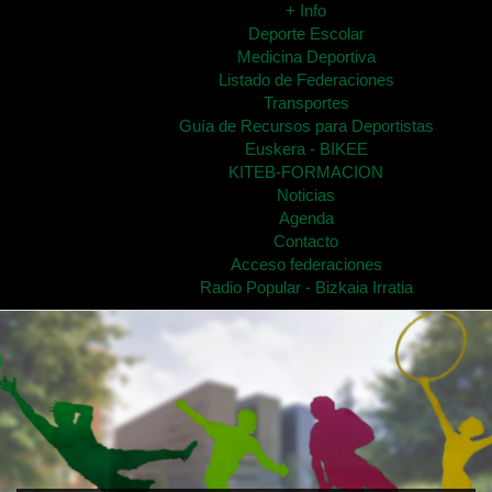
+ Info
Deporte Escolar
Medicina Deportiva
Listado de Federaciones
Transportes
Guía de Recursos para Deportistas
Euskera - BIKEE
KITEB-FORMACION
Noticias
Agenda
Contacto
Acceso federaciones
Radio Popular - Bizkaia Irratia