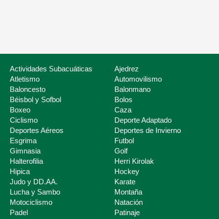
Nuestros servicios
Listado de Fed
Actividades Subacuáticas
Ajedrez
Atletismo
Automovilismo
Baloncesto
Balonmano
Béisbol y Sofbol
Bolos
Boxeo
Caza
Ciclismo
Deporte Adaptado
Deportes Aéreos
Deportes de Invierno
Esgrima
Futbol
Deporte Escolar
Gimnasia
Golf
Halterofilia
Herri Kirolak
Hipica
Hockey
Judo y DD.AA.
Karate
Lucha y Sambo
Montaña
Motociclismo
Natación
Padel
Patinaje