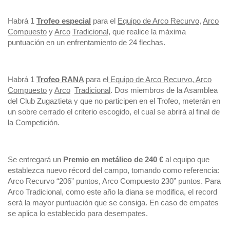
Habrá 1
T
rofeo especial
para el
E
quipo de Arco Recurvo
,
A
rco
Compuesto
y
A
rco
T
radicional
, que realice la máxima
puntuación en un enfrentamiento de 24 flechas.
Habrá 1
T
rofeo RANA
para el
Equipo de Arco Recurvo
,
Arco
Compuesto
y
A
rco
T
radicional
. Dos miembros de la Asamblea
del Club Zugaztieta y que no participen en el Trofeo, meterán en
un sobre cerrado el criterio escogido, el cual se abrirá al final de
la Competición.
Se entregará un
P
remio en metálico de 240 €
al equipo que
establezca nuevo récord del campo, tomando como referencia:
Arco Recurvo “206” puntos, Arco Compuesto 230” puntos. Para
Arco Tradicional, como este año la diana se modifica, el record
será la mayor puntuación que se consiga. En caso de empates
se aplica lo establecido para desempates.