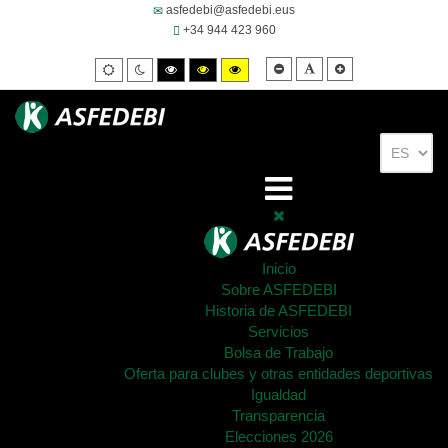
asfedebi@asfedebi.eus
+34 944 423 960
Smaller
Default
Larger
Default
Night
High
High
High
font
font
font
mode
mode
contrast
contrast
contrast
black/white
black/yellow
yellow/black
mode.
mode.
mode.
Inicio
Sobre ASFEDEBI
Historia de ASFEDEBI
Servicios
Bolsa de Trabajo
Oferta para clubes y otras entidades deportivas
Igualdad
Transparencia
Elecciones 2026