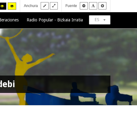
Fixed
Wide
Smaller
Default
Larger
h
High
High
Anchura
Fuente
layout
layout
font
font
font
trast
contrast
contrast
ck/white
black/yellow
yellow/black
de.
mode.
mode.
ES
deraciones
Radio Popular - Bizkaia Irratia
debi