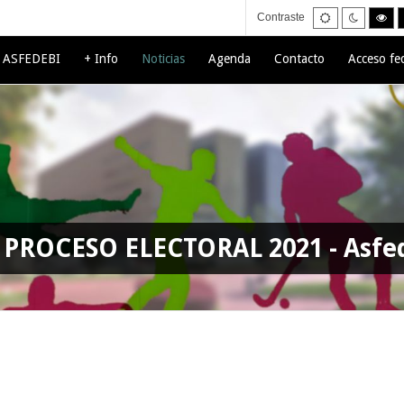
Default
Night
Hig
Contraste
mode
mode
con
bla
mo
e ASFEDEBI
+ Info
Noticias
Agenda
Contacto
Acceso fe
PROCESO ELECTORAL 2021 - Asfe