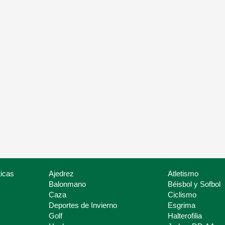
Igualdad
tado de Federaciones
Promocionar la igualad de
iación de Federaciones
género y oportunidades en
rtivas de Bizkaia
Bizkaia
icas
Ajedrez
Atletismo
Balonmano
Béisbol y Sofbol
Caza
Ciclismo
Deportes de Invierno
Esgrima
Golf
Halterofilia