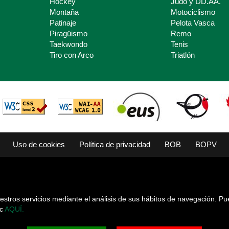
Hockey
Judo y DD.AA.
Montaña
Motociclismo
Patinaje
Pelota Vasca
Piragüismo
Remo
Taekwondo
Tenis
Tiro con Arco
Triatlón
Uso de cookies
Política de privacidad
BOB
BOPV
estros servicios mediante el análisis de sus hábitos de navegación. Pu
ic
AQUÍ.