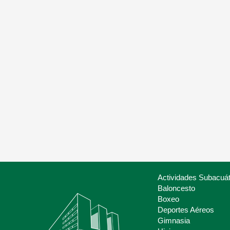
Nuestros servicios
Lis
Oferta de servicios para clubes y
Asoc
otras entidades
Depo
Actividades Subacuát
Baloncesto
Boxeo
Deportes Aéreos
Deporte Escolar
Gimnasia