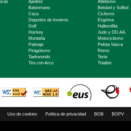
icas
Ajedrez
Atletismo
Balonmano
Béisbol y Sofbol
Caza
Ciclismo
Deportes de Invierno
Esgrima
Golf
Halterofilia
Hockey
Judo y DD.AA.
Montaña
Motociclismo
Patinaje
Pelota Vasca
Piragüismo
Remo
Taekwondo
Tenis
Tiro con Arco
Triatlón
Uso de cookies
Política de privacidad
BOB
BOPV