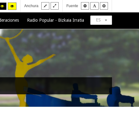
Fixed
Wide
Smaller
Default
Larger
h
High
High
Anchura
Fuente
layout
layout
font
font
font
trast
contrast
contrast
ck/white
black/yellow
yellow/black
de.
mode.
mode.
ES
deraciones
Radio Popular - Bizkaia Irratia