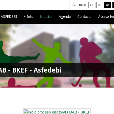
Default
Night
Hig
Contraste
mode
mode
con
bla
mo
e ASFEDEBI
+ Info
Noticias
Agenda
Contacto
Acceso fe
AB - BKEF - Asfedebi