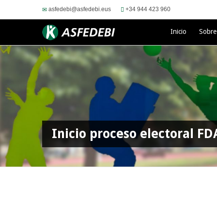
asfedebi@asfedebi.eus
+34 944 423 960
Inicio
Sobr
Inicio proceso electoral FD