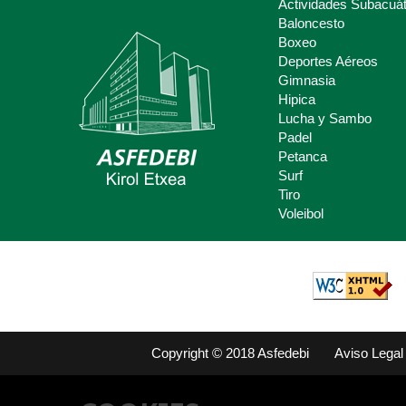
Actividades Subacuát
Baloncesto
Boxeo
Deportes Aéreos
Deporte Escolar
Gimnasia
Hipica
Claves del deporte Escolar para
Lucha y Sambo
padres y madres.
Padel
Petanca
Surf
Tiro
Voleibol
Copyright © 2018 Asfedebi
Aviso Legal