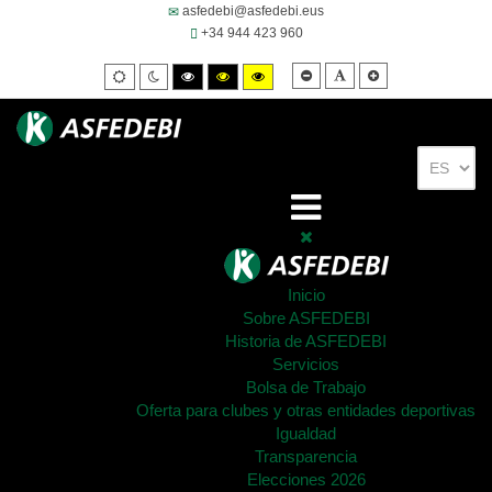
asfedebi@asfedebi.eus
+34 944 423 960
Smaller
Default
Larger
Default
Night
High
High
High
font
font
font
mode
mode
contrast
contrast
contrast
black/white
black/yellow
yellow/black
mode.
mode.
mode.
Inicio
Sobre ASFEDEBI
Historia de ASFEDEBI
Servicios
Bolsa de Trabajo
Oferta para clubes y otras entidades deportivas
Igualdad
Transparencia
Elecciones 2026