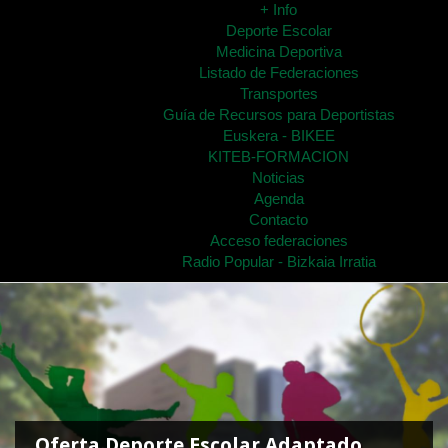
+ Info
Deporte Escolar
Medicina Deportiva
Listado de Federaciones
Transportes
Guía de Recursos para Deportistas
Euskera - BIKEE
KITEB-FORMACION
Noticias
Agenda
Contacto
Acceso federaciones
Radio Popular - Bizkaia Irratia
Oferta Deporte Escolar Adaptado