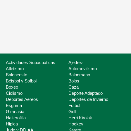
Nuestros servicios
Listado de Fed
Actividades Subacuáticas
Ajedrez
Atletismo
Automovilismo
Baloncesto
Balonmano
Béisbol y Sofbol
Bolos
Boxeo
Caza
Ciclismo
Deporte Adaptado
Deportes Aéreos
Deportes de Invierno
Esgrima
Futbol
Deporte Escolar
Gimnasia
Golf
Halterofilia
Herri Kirolak
Hipica
Hockey
Judo y DD.AA.
Karate