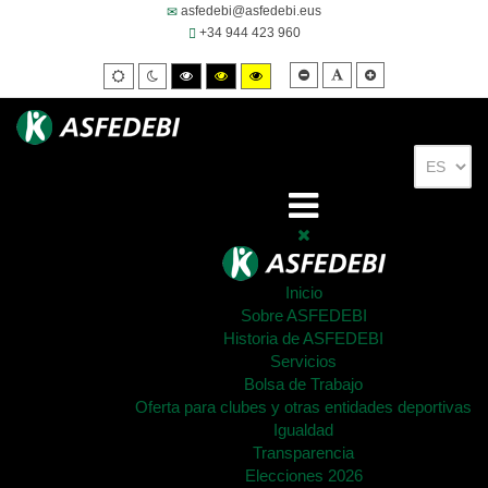
asfedebi@asfedebi.eus
+34 944 423 960
Smaller
Default
Larger
Default
Night
High
High
High
font
font
font
mode
mode
contrast
contrast
contrast
black/white
black/yellow
yellow/black
mode.
mode.
mode.
Inicio
Sobre ASFEDEBI
Historia de ASFEDEBI
Servicios
Bolsa de Trabajo
Oferta para clubes y otras entidades deportivas
Igualdad
Transparencia
Elecciones 2026