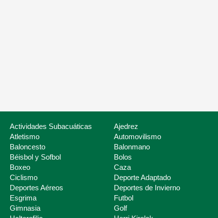
Nuestros servicios
Listado de Fed
Actividades Subacuáticas
Ajedrez
Atletismo
Automovilismo
Baloncesto
Balonmano
Béisbol y Sofbol
Bolos
Boxeo
Caza
Ciclismo
Deporte Adaptado
Deportes Aéreos
Deportes de Invierno
Esgrima
Futbol
Deporte Escolar
Gimnasia
Golf