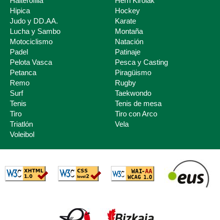
Halterofilia
Herri Kirolak
Hipica
Hockey
Judo y DD.AA.
Karate
Lucha y Sambo
Montaña
Motociclismo
Natación
Padel
Patinaje
Pelota Vasca
Pesca y Casting
Petanca
Piragüismo
Remo
Rugby
Surf
Taekwondo
Tenis
Tenis de mesa
Tiro
Tiro con Arco
Triatlón
Vela
Voleibol