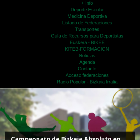
+ Info
Deporte Escolar
Medicina Deportiva
Listado de Federaciones
Transportes
Guía de Recursos para Deportistas
Euskera - BIKEE
KITEB-FORMACION
Noticias
Agenda
Contacto
Acceso federaciones
Radio Popular - Bizkaia Irratia
Campeonato de Bizkaia Absoluto en