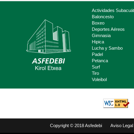
Actividades Subacuát
Baloncesto
Boxeo
Deportes Aéreos
Deporte Escolar
Gimnasia
Hipica
Claves del deporte Escolar para
Lucha y Sambo
padres y madres.
Padel
Petanca
Surf
Tiro
Voleibol
Copyright © 2018 Asfedebi
Aviso Legal