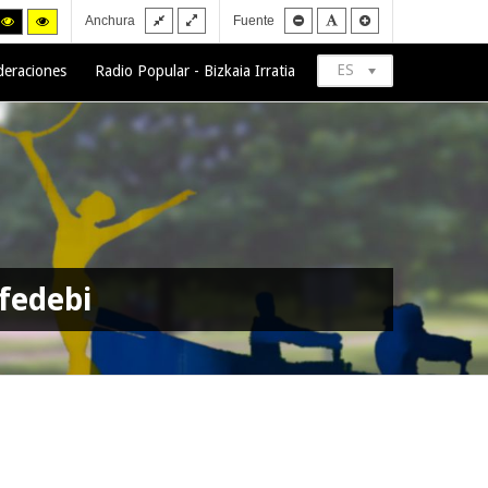
Fixed
Wide
Smaller
Default
Larger
h
High
High
Anchura
Fuente
layout
layout
font
font
font
trast
contrast
contrast
ck/white
black/yellow
yellow/black
de.
mode.
mode.
ES
deraciones
Radio Popular - Bizkaia Irratia
fedebi