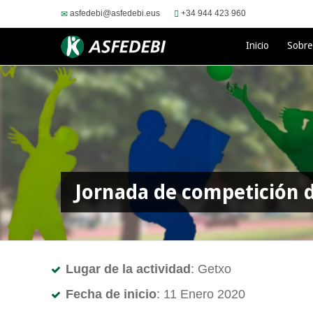
asfedebi@asfedebi.eus
+34 944 423 960
Inicio
Sobr
Jornada de competición d
Lugar de la actividad
: Getxo
Fecha de inicio
: 11 Enero 2020