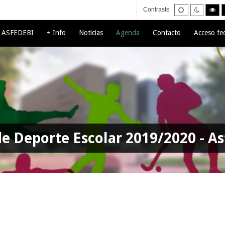
Default
Night
Hig
Contraste
mode
mode
con
bla
mo
e ASFEDEBI
+ Info
Noticias
Agenda
Contacto
Acceso fe
e Deporte Escolar 2019/2020 - As