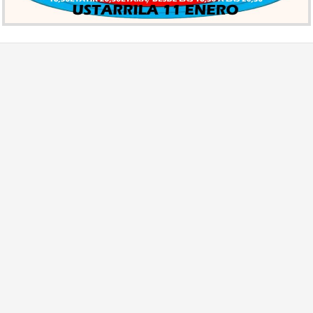
Igualdad
tado de Federaciones
Promocionar la igualad de
iación de Federaciones
género y oportunidades en
rtivas de Bizkaia
Bizkaia