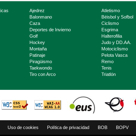
icas
Ajedrez
Atletismo
Balonmano
Béisbol y Sofbol
Caza
Ciclismo
Deportes de Invierno
Esgrima
Golf
Halterofilia
Hockey
Judo y DD.AA.
Montaña
Motociclismo
Patinaje
Pelota Vasca
Piragüismo
Remo
Taekwondo
Tenis
Tiro con Arco
Triatlón
Uso de cookies
Política de privacidad
BOB
BOPV