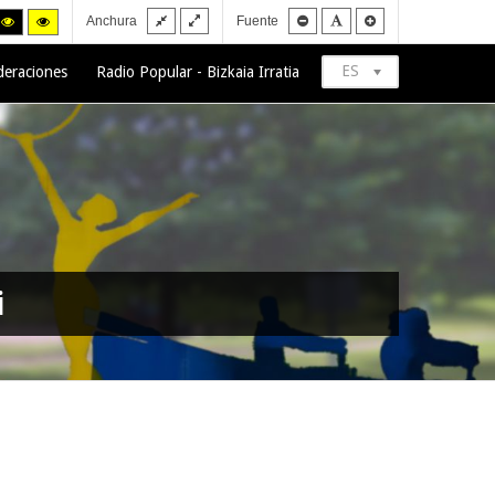
Fixed
Wide
Smaller
Default
Larger
h
High
High
Anchura
Fuente
layout
layout
font
font
font
trast
contrast
contrast
ck/white
black/yellow
yellow/black
de.
mode.
mode.
ES
deraciones
Radio Popular - Bizkaia Irratia
i