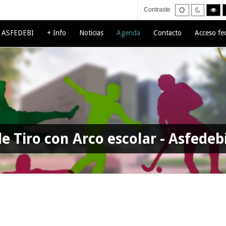
Default
Night
Hig
Contraste
mode
mode
con
bla
mo
e ASFEDEBI
+ Info
Noticias
Agenda
Contacto
Acceso fe
e Tiro con Arco escolar - Asfedeb