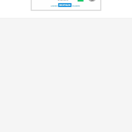
Igualdad
tado de Federaciones
Promocionar la igualad de
iación de Federaciones
género y oportunidades en
rtivas de Bizkaia
Bizkaia