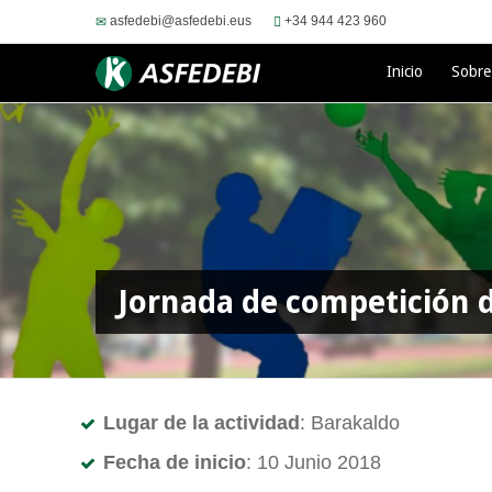
asfedebi@asfedebi.eus
+34 944 423 960
Inicio
Sobr
Jornada de competición d
Lugar de la actividad
: Barakaldo
Fecha de inicio
: 10 Junio 2018