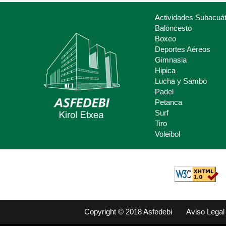
Actividades Subacuát
Baloncesto
Boxeo
Deportes Aéreos
Deporte Escolar
Gimnasia
Hipica
Claves del deporte Escolar para
Lucha y Sambo
padres y madres.
Padel
Petanca
Surf
Tiro
Voleibol
Copyright © 2018 Asfedebi
Aviso Legal