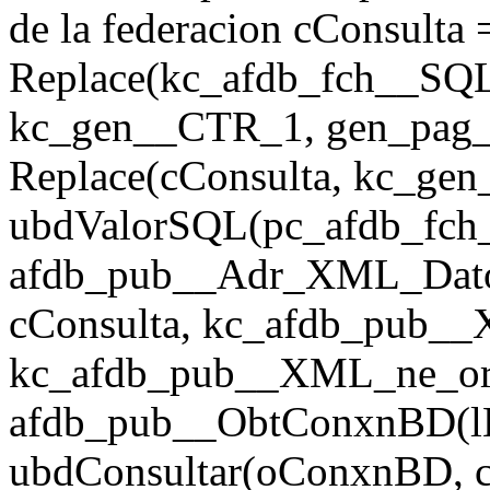
de la federacion cConsulta 
Replace(kc_afdb_fch__SQ
kc_gen__CTR_1, gen_pag_u
Replace(cConsulta, kc_ge
ubdValorSQL(pc_afdb_fch__
afdb_pub__Adr_XML_Dato
cConsulta, kc_afdb_pub_
kc_afdb_pub__XML_ne_org,
afdb_pub__ObtConxnBD(lE
ubdConsultar(oConxnBD, cCo