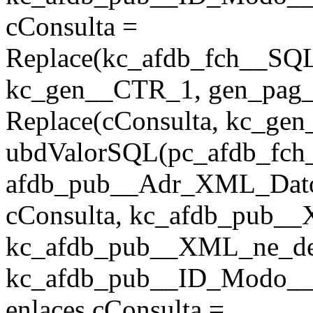
cConsulta =
Replace(kc_afdb_fch__SQ
kc_gen__CTR_1, gen_pag_u
Replace(cConsulta, kc_ge
ubdValorSQL(pc_afdb_fch__
afdb_pub__Adr_XML_Dato
cConsulta, kc_afdb_pub__
kc_afdb_pub__XML_ne_desca
kc_afdb_pub__ID_Modo__F
enlaces cConsulta =