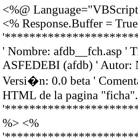
<%@ Language="VBScript"
<% Response.Buffer = Tru
'*********************
' Nombre: afdb__fch.asp ' T
ASFEDEBI (afdb) ' Autor: N
Versi�n: 0.0 beta ' Comenta
HTML de la pagina "ficha".
'*********************
%>
<%
'*********************