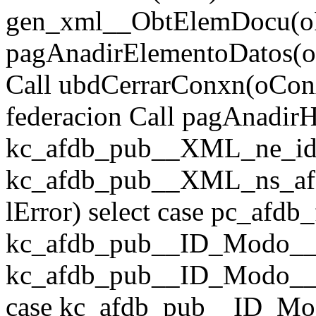
gen_xml__ObtElemDocu(oR
pagAnadirElementoDatos(
Call ubdCerrarConxn(oConx
federacion Call pagAnadi
kc_afdb_pub__XML_ne_id
kc_afdb_pub__XML_ns_afd
lError) select case pc_afd
kc_afdb_pub__ID_Modo__Fi
kc_afdb_pub__ID_Modo__Fi
case kc_afdb_pub__ID_Mo