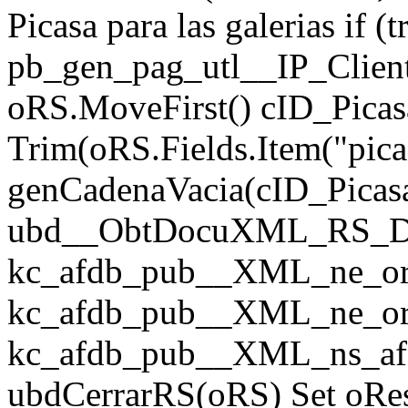
Picasa para las galerias if (t
pb_gen_pag_utl__IP_Client
oRS.MoveFirst() cID_Picas
Trim(oRS.Fields.Item("pica
genCadenaVacia(cID_Picas
ubd__ObtDocuXML_RS_Da
kc_afdb_pub__XML_ne_or
kc_afdb_pub__XML_ne_or
kc_afdb_pub__XML_ns_afdb,
ubdCerrarRS(oRS) Set oR