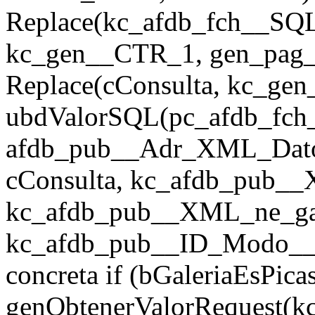
Replace(kc_afdb_fch__SQL
kc_gen__CTR_1, gen_pag_u
Replace(cConsulta, kc_ge
ubdValorSQL(pc_afdb_fch__
afdb_pub__Adr_XML_Dato
cConsulta, kc_afdb_pub__
kc_afdb_pub__XML_ne_galeri
kc_afdb_pub__ID_Modo__Fi
concreta if (bGaleriaEsPic
genObtenerValorRequest(