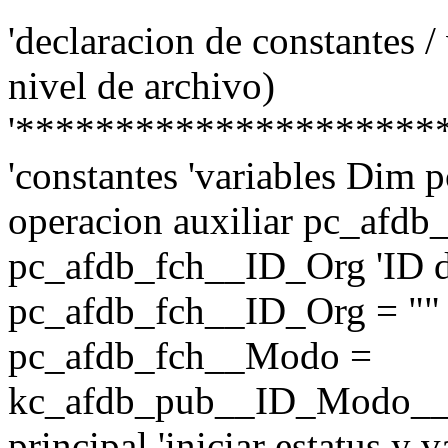
'declaracion de constantes /
nivel de archivo)
'*********************
'constantes 'variables Dim
operacion auxiliar pc_afd
pc_afdb_fch__ID_Org 'ID d
pc_afdb_fch__ID_Org = "
pc_afdb_fch__Modo =
kc_afdb_pub__ID_Modo__
principal 'iniciar estatus y 