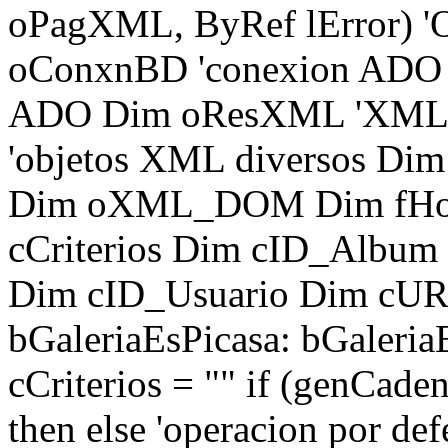
oPagXML, ByRef lError) '
oConxnBD 'conexion ADO c
ADO Dim oResXML 'XML d
'objetos XML diversos Di
Dim oXML_DOM Dim fHoy 
cCriterios Dim cID_Album
Dim cID_Usuario Dim cUR
bGaleriaEsPicasa: bGaleria
cCriterios = "" if (genCad
then else 'operacion por defe