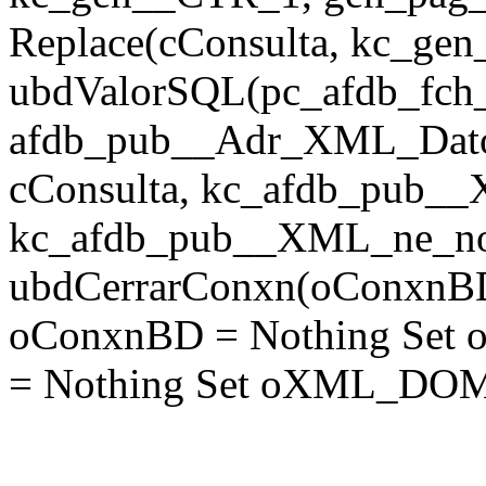
Replace(cConsulta, kc_ge
ubdValorSQL(pc_afdb_fch_
afdb_pub__Adr_XML_Dato
cConsulta, kc_afdb_pub__
kc_afdb_pub__XML_ne_notici
ubdCerrarConxn(oConxnBD)
oConxnBD = Nothing Set 
= Nothing Set oXML_DOM 