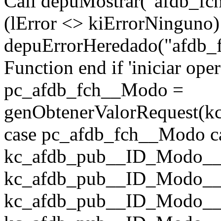
Call depuMostrar("afdb_fch_
(lError <> kiErrorNinguno)
depuErrorHeredado("afdb_fc
Function end if 'iniciar ope
pc_afdb_fch__Modo =
genObtenerValorRequest(k
case pc_afdb_fch__Modo c
kc_afdb_pub__ID_Modo__Fi
kc_afdb_pub__ID_Modo__F
kc_afdb_pub__ID_Modo__F