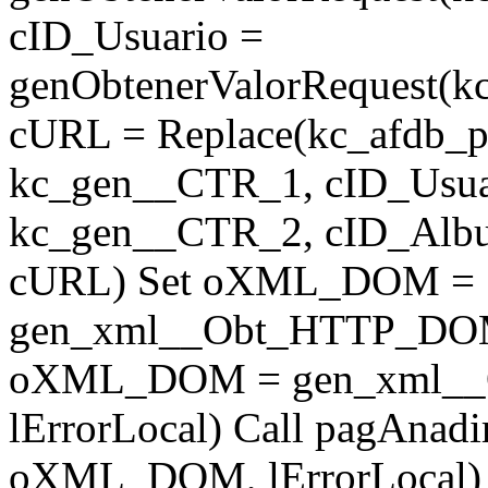
cID_Usuario =
genObtenerValorRequest(k
cURL = Replace(kc_afdb_
kc_gen__CTR_1, cID_Usua
kc_gen__CTR_2, cID_Album
cURL) Set oXML_DOM =
gen_xml__Obt_HTTP_DOM(
oXML_DOM = gen_xml_
lErrorLocal) Call pagAna
oXML_DOM, lErrorLocal) e