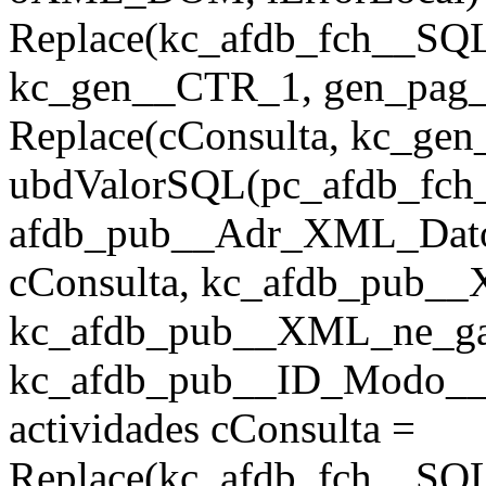
Replace(kc_afdb_fch__SQ
kc_gen__CTR_1, gen_pag_u
Replace(cConsulta, kc_ge
ubdValorSQL(pc_afdb_fch_
afdb_pub__Adr_XML_Dato
cConsulta, kc_afdb_pub__
kc_afdb_pub__XML_ne_galeri
kc_afdb_pub__ID_Modo__Fi
actividades cConsulta =
Replace(kc_afdb_fch__SQL