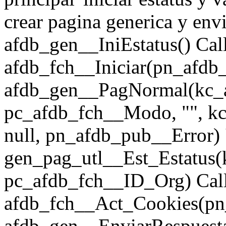
crear pagina generica y en
afdb_gen__IniEstatus() Cal
afdb_fch__Iniciar(pn_afdb
afdb_gen__PagNormal(kc_
pc_afdb_fch__Modo, "", 
null, pn_afdb_pub__Error) '
gen_pag_utl__Est_Estatus(
pc_afdb_fch__ID_Org) Cal
afdb_fch__Act_Cookies(pn
afdb_gen__EnviarRespues