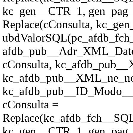
kc_gen__CTR_1, gen_pag_u
Replace(cConsulta, kc_ge
ubdValorSQL(pc_afdb_fch__
afdb_pub__Adr_XML_Dato
cConsulta, kc_afdb_pub__
kc_afdb_pub__XML_ne_notic
kc_afdb_pub__ID_Modo__Fi
cConsulta =
Replace(kc_afdb_fch__SQ
kc_gen__CTR_1, gen_pag_u