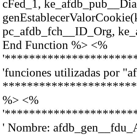
cFed_1, ke_afdb_pub__Dia
genEstablecerValorCookie
pc_afdb_fch__ID_Org, ke_
End Function %> <%
'*********************
'funciones utilizadas por "af
**********************
%> <%
'*********************
' Nombre: afdb_gen__fdu_