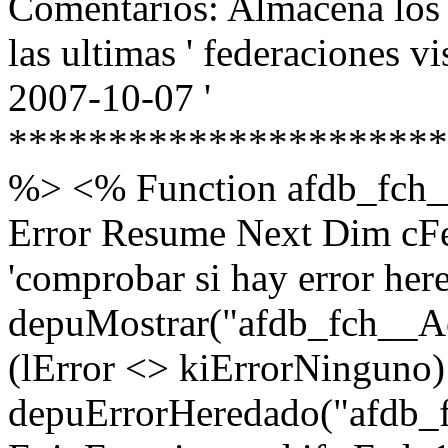
Comentarios: Almacena los 
las ultimas ' federaciones vi
2007-10-07 '
**********************
%> <% Function afdb_fch_
Error Resume Next Dim c
'comprobar si hay error here
depuMostrar("afdb_fch__Act
(lError <> kiErrorNinguno)
depuErrorHeredado("afdb_f