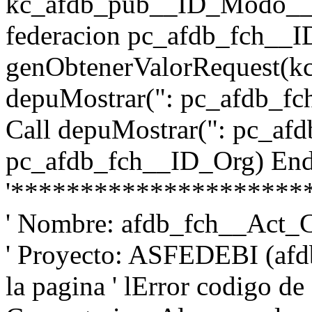
kc_afdb_pub__ID_Modo__Fi
federacion pc_afdb_fch__
genObtenerValorRequest(k
depuMostrar(": pc_afdb_f
Call depuMostrar(": pc_af
pc_afdb_fch__ID_Org) En
'*********************
' Nombre: afdb_fch__Act_C
' Proyecto: ASFEDEBI (af
la pagina ' lError codigo de