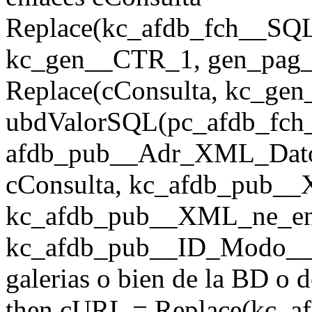
Replace(kc_afdb_fch__SQ
kc_gen__CTR_1, gen_pag_u
Replace(cConsulta, kc_ge
ubdValorSQL(pc_afdb_fch__
afdb_pub__Adr_XML_Dato
cConsulta, kc_afdb_pub__
kc_afdb_pub__XML_ne_enlac
kc_afdb_pub__ID_Modo__Fi
galerias o bien de la BD o d
then cURL = Replace(kc_a