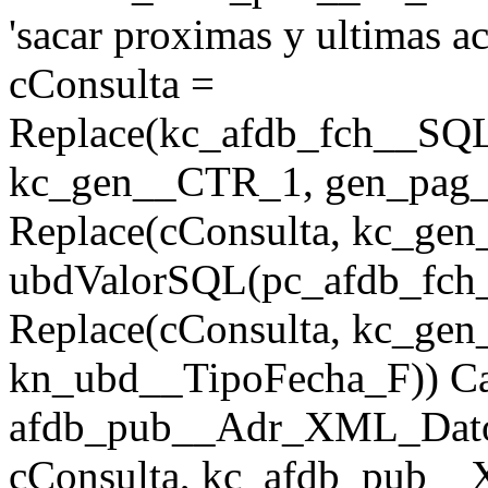
'sacar proximas y ultimas a
cConsulta =
Replace(kc_afdb_fch__SQ
kc_gen__CTR_1, gen_pag_u
Replace(cConsulta, kc_ge
ubdValorSQL(pc_afdb_fch__
Replace(cConsulta, kc_ge
kn_ubd__TipoFecha_F)) Ca
afdb_pub__Adr_XML_Dato
cConsulta, kc_afdb_pub_