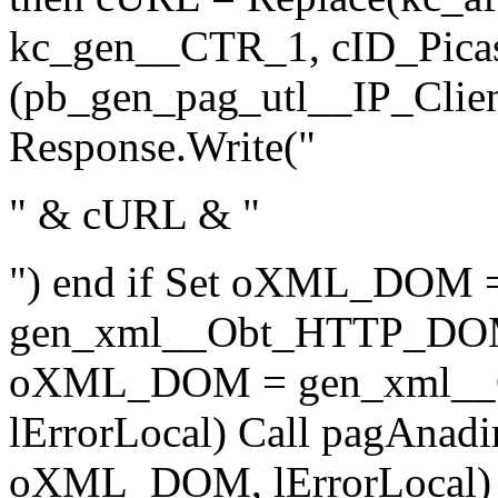
kc_gen__CTR_1, cID_Picas
(pb_gen_pag_utl__IP_Client
Response.Write("
" & cURL & "
") end if Set oXML_DOM 
gen_xml__Obt_HTTP_DOM(
oXML_DOM = gen_xml_
lErrorLocal) Call pagAna
oXML_DOM, lErrorLocal) e