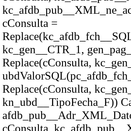
kc_afdb_pub__XML_ne_act, 
cConsulta =
Replace(kc_afdb_fch__SQL
kc_gen__CTR_1, gen_pag_u
Replace(cConsulta, kc_ge
ubdValorSQL(pc_afdb_fch__
Replace(cConsulta, kc_ge
kn_ubd__TipoFecha_F)) Ca
afdb_pub__Adr_XML_Dato
cConsulta, kc_afdb_pub__