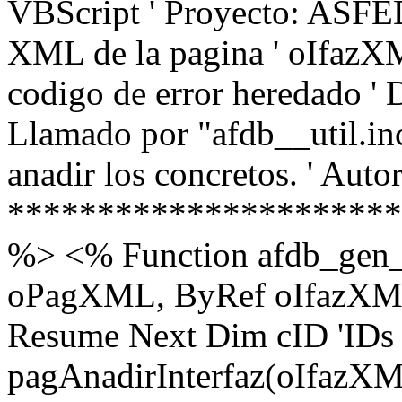
VBScript ' Proyecto: ASFE
XML de la pagina ' oIfazXM
codigo de error heredado ' 
Llamado por "afdb__util.in
anadir los
concretos. ' Auto
**********************
%> <% Function afdb_ge
oPagXML, ByRef oIfazXML,
Resume Next Dim cID 'IDs 
pagAnadirInterfaz(oIfaz